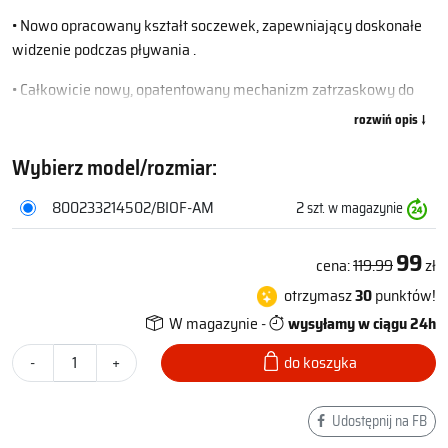
• Nowo opracowany kształt soczewek, zapewniający doskonałe
widzenie podczas pływania .
• Całkowicie nowy, opatentowany mechanizm zatrzaskowy do
szybkiego i bezpiecznego mocowania
• Stylowy, niskoprofilowy pasek z zębatkami zapewniającymi
Wybierz model/rozmiar:
pewne i wygodne dopasowanie.
800233214502/BIOF-AM
2
szt. w magazynie
• Powłoka przeciwmgielna w sprayu zapewnia krystalicznie
czysty obraz.
99
cena:
119.99
zł
• Najwyższa ochrona przed promieniowaniem UV dzięki
otrzymasz
30
punktów!
soczewkom z poliwęglanu, które chronią przed promieniowaniem
W magazynie -
wysyłamy w ciągu 24h
UV400
-
+
do koszyka
Udostępnij na FB