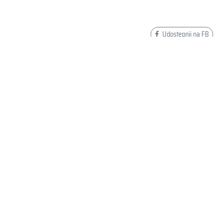
Udostępnij na FB
Dodaj swoją opinię o SPEEDO OKULARY FASTSKIN
HYPER ELITE MIRROR BLUE 8-1281817966
Wyślij