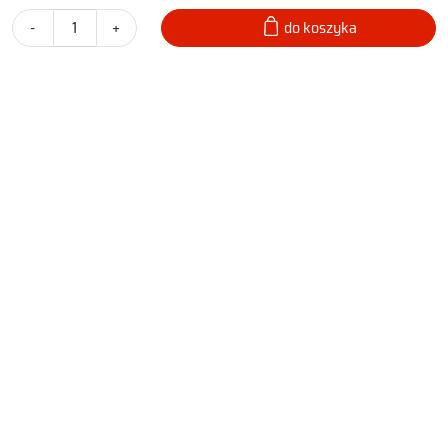
-
+
do koszyka