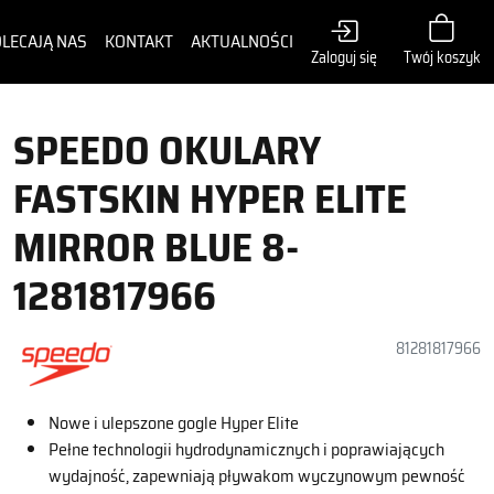
LECAJĄ NAS
KONTAKT
AKTUALNOŚCI
Zaloguj się
Twój koszyk
SPEEDO OKULARY
FASTSKIN HYPER ELITE
MIRROR BLUE 8-
1281817966
81281817966
Nowe i ulepszone gogle Hyper Elite
Pełne technologii hydrodynamicznych i poprawiających
wydajność, zapewniają pływakom wyczynowym pewność