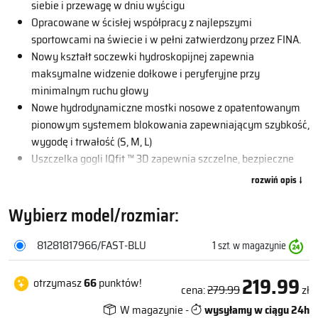
siebie i przewagę w dniu wyścigu
Opracowane w ścisłej współpracy z najlepszymi
sportowcami na świecie i w pełni zatwierdzony przez FINA.
Nowy kształt soczewki hydroskopijnej zapewnia
maksymalne widzenie dołkowe i peryferyjne przy
minimalnym ruchu głowy
Nowe hydrodynamiczne mostki nosowe z opatentowanym
pionowym systemem blokowania zapewniającym szybkość,
wygodę i trwałość (S, M, L)
Uszczelka gogli IQfit ™ 3D zapewnia szczelne, bezpieczne
dopasowanie i zmniejsza ślady wokół oczu
Opatentowany jednoczęściowy pasek wyścigowy ze skalą
napinania IQfit™ dla wyjątkowego i osobistego dopasowania
Wybierz model/rozmiar:
Soczewki z powłoką przeciwmgielną ze 100% ochroną UV
przed wszystkimi szkodliwymi promieniami UVA i UVB
81281817966/FAST-BLU
1
szt. w magazynie
Soczewki z chromowaną powłoką lustrzaną zmniejszają
jasność i odblaski — idealne do wyścigów i triathlonów
219.99
otrzymasz
66
punktów!
cena:
279.99
zł
W magazynie -
wysyłamy w ciągu 24h