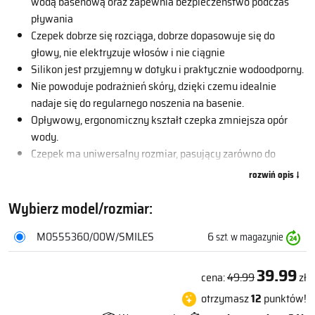
wodą basenową oraz zapewnia bezpieczeństwo podczas
pływania
Czepek dobrze się rozciąga, dobrze dopasowuje się do
głowy, nie elektryzuje włosów i nie ciągnie
Silikon jest przyjemny w dotyku i praktycznie wodoodporny.
Nie powoduje podrażnień skóry, dzięki czemu idealnie
nadaje się do regularnego noszenia na basenie.
Opływowy, ergonomiczny kształt czepka zmniejsza opór
wody.
Czepek ma uniwersalny rozmiar, pasujący zarówno do
dorosłych, jak i dzieci.
Silikonowy czepek pływacki zapewni komfortowy i
efektywny trening, a także pomoże utrzymać zdrowe i
Wybierz model/rozmiar:
piękne włosy.
M0555360/00W/SMILES
6
szt. w magazynie
CECHY:
Czepek silikonowy – najlepszy wybór do regularnych
39.99
cena:
49.99
zł
treningów na basenie i zawodów;
otrzymasz
12
punktów!
100% silikon – zapewnia wysoką elastyczność, nie