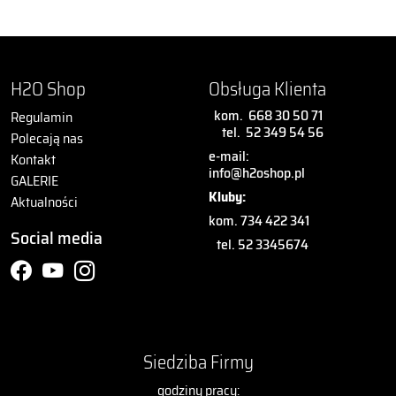
H2O Shop
Obsługa Klienta
kom.
668 30 50 71
Regulamin
tel.
52 349 54 56
Polecają nas
e-mail:
Kontakt
info@h2oshop.pl
GALERIE
Kluby:
Aktualności
kom. 734 422 341
Social media
tel. 52 3345674
Siedziba Firmy
godziny pracy: