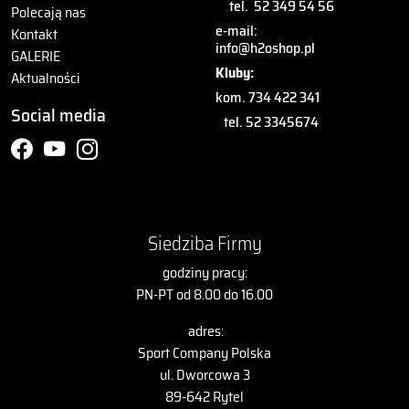
tel.
52 349 54 56
Polecają nas
e-mail:
Kontakt
info@h2oshop.pl
GALERIE
Kluby:
Aktualności
kom. 734 422 341
Social media
tel. 52 3345674
Siedziba Firmy
godziny pracy:
PN-PT od 8.00 do 16.00
adres:
Sport Company Polska
ul. Dworcowa 3
89-642 Rytel