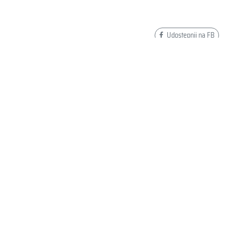
Udostępnij na FB
Dodaj swoją opinię o HEAD SPODENKI JUNIORSKIE
BOWL SPLICE 27 NVLB 452350
Wyślij