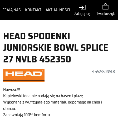
LECAJĄ NAS
KONTAKT
AKTUALNOŚCI
Zaloguj się
Twój koszyk
HEAD SPODENKI
JUNIORSKIE BOWL SPLICE
27 NVLB 452350
H-452350NVLB
Nowość!!!
Kąpielówki idealnie nadają się na basen i plażę.
Wykonane z wytrzymałego materiału odpornego na chlor i
otarcia.
Zapewniają 100% komfortu.