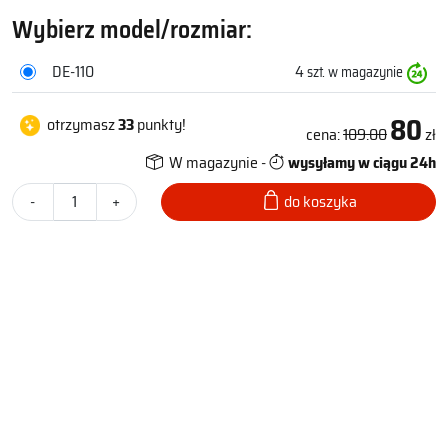
Wybierz model/rozmiar:
DE-110
4
szt. w magazynie
80
otrzymasz
33
punkty!
cena:
109.00
zł
W magazynie -
wysyłamy w ciągu 24h
-
+
do koszyka