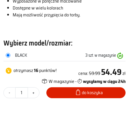
Wyposażone w poręczne mocowanie
Dostępne w wielu kolorach
Mają możliwość przypięcia do torby.
Wybierz model/rozmiar:
BLACK
3
szt. w magazynie
54.49
otrzymasz
16
punktów!
cena:
59.99
zł
W magazynie -
wysyłamy w ciągu 24h
-
+
do koszyka