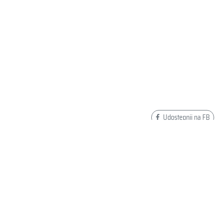
Udostępnij na FB
Dodaj swoją opinię o ETUI NA OKULARY SPEEDO
GOGGLES STORAGE BLACK 8-00381206098