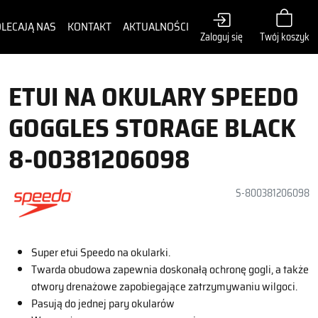
LECAJĄ NAS
KONTAKT
AKTUALNOŚCI
Zaloguj się
Twój koszyk
ETUI NA OKULARY SPEEDO
GOGGLES STORAGE BLACK
8-00381206098
S-800381206098
Super etui Speedo na okularki.
Twarda obudowa zapewnia doskonałą ochronę gogli, a także
otwory drenażowe zapobiegające zatrzymywaniu wilgoci.
Pasują do jednej pary okularów