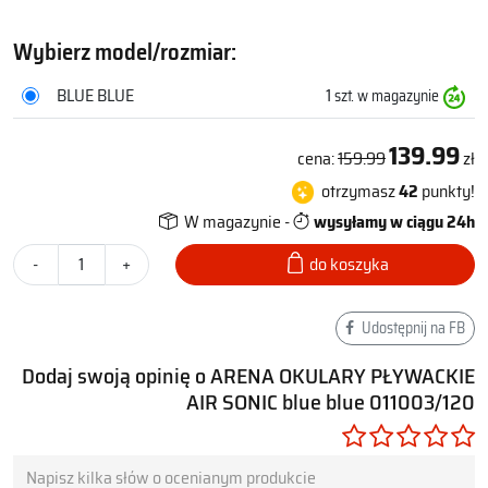
Wybierz model/rozmiar:
BLUE BLUE
1
szt. w magazynie
139.99
cena:
159.99
zł
otrzymasz
42
punkty!
W magazynie -
wysyłamy w ciągu 24h
-
+
do koszyka
Udostępnij na FB
Dodaj swoją opinię o ARENA OKULARY PŁYWACKIE
AIR SONIC blue blue 011003/120