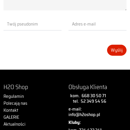
Wyślij
H2O Shop
Obsługa Klienta
kom.
668 30 50 71
Regulamin
tel.
52 349 54 56
Polecają nas
e-mail:
Kontakt
info@h2oshop.pl
GALERIE
Kluby:
Aktualności