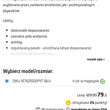
wybierane przez zarówno amatorów jak i profesjonalnych
pływaków.
zalety:
doskonałe dopasowanie
szerokie pole widzenia
antifog
regulowany pasek - umożliwia łatwe dopasowanie
okularków do obwodu głowy
chronią oczy przed szkodliwym działaniem promieni
słonecznych.
Wybierz model/rozmiar:
OKU-1E762120/PYT-BLU
4
szt. w magazynie
79
cena:
129.99
zł
otrzymasz
24
punkty!
W magazynie -
wysyłamy w ciągu 24h