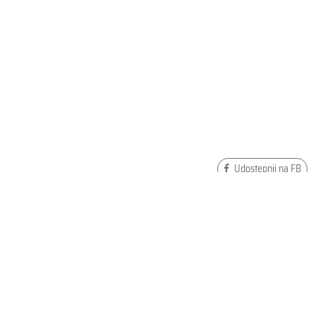
Udostępnij na FB
Dodaj swoją opinię o ARENA OKULARKI COBRA
ULTRA SWIPE MIRROR Emerald Cyber Lime
002507/110