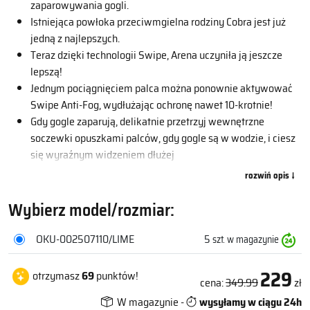
zaparowywania gogli.
Istniejąca powłoka przeciwmgielna rodziny Cobra jest już
jedną z najlepszych.
Teraz dzięki technologii Swipe, Arena uczyniła ją jeszcze
lepszą!
Jednym pociągnięciem palca można ponownie aktywować
Swipe Anti-Fog, wydłużając ochronę nawet 10-krotnie!
Gdy gogle zaparują, delikatnie przetrzyj wewnętrzne
soczewki opuszkami palców, gdy gogle są w wodzie, i ciesz
się wyraźnym widzeniem dłużej
Ekskluzywne złote wykończenie oprawki.
Dostępne z przezroczystymi lub ciemnymi soczewkami.
Wybierz model/rozmiar:
OKU-002507110/LIME
5
szt. w magazynie
229
otrzymasz
69
punktów!
cena:
349.99
zł
W magazynie -
wysyłamy w ciągu 24h