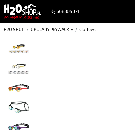
668305071
H2O SHOP
OKULARY PŁYWACKIE
startowe