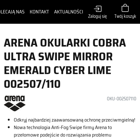
LECAJĄ NAS
KONTAKT
AKTUALNOŚCI
Zaloguj się
Twój koszyk
ARENA OKULARKI COBRA
ULTRA SWIPE MIRROR
EMERALD CYBER LIME
002507/110
OKU-002507110
Odkryj najbardziej zaawansowaną ochronę przeciwmgielną!
Nowa technologia Anti-Fog Swipe firmy Arena to
przełomowe podejście do rozwiązania problemu