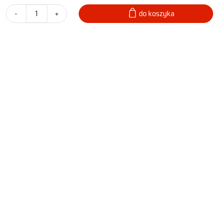
-
+
do koszyka