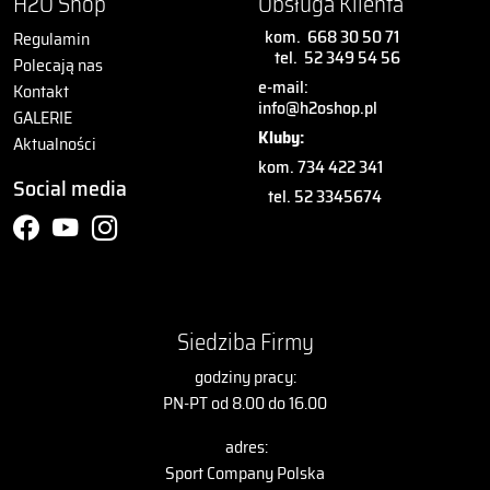
H2O Shop
Obsługa Klienta
kom.
668 30 50 71
Regulamin
tel.
52 349 54 56
Polecają nas
e-mail:
Kontakt
info@h2oshop.pl
GALERIE
Kluby:
Aktualności
kom. 734 422 341
Social media
tel. 52 3345674
Siedziba Firmy
godziny pracy:
PN-PT od 8.00 do 16.00
adres:
Sport Company Polska