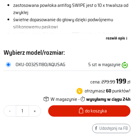
zastosowana powłoka antifog SWIPE jest o 10 x trwalsza od
zwykłej
świetne dopasowanie do głowy dzięki podwójnemu
silikonowemu paskowi
miękkie uszczelki z tworzywa TPE zwiększają komfort
użytkowania
w zestawie 3 wymienne noski o różnych rozmiarach, dzięki
Wybierz model/rozmiar:
którym łatwo dopasujesz rozstaw soczewek do swoich
rysów twarzy
OKU-003251180/AQUSAG
5
szt. w magazynie
dzięki filtrowi UV świetnie sprawdzą się również jako
okularki do pływania na wodach otwartych
199
cena:
279.99
zł
lekkie i wygodne
otrzymasz
60
punktów!
nowoczesny wygląd
różne kolory do wyboru
W magazynie -
wysyłamy w ciągu 24h
-
+
do koszyka
Udostępnij na FB