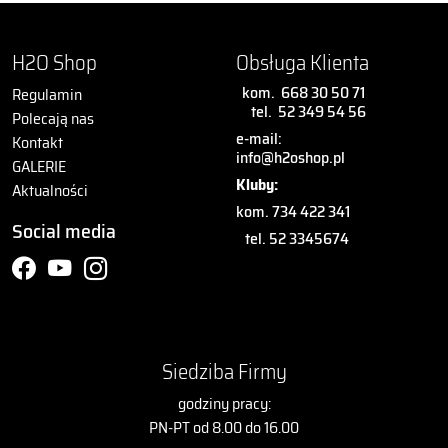
H2O Shop
Obsługa Klienta
kom.
668 30 50 71
Regulamin
tel.
52 349 54 56
Polecają nas
e-mail:
Kontakt
info@h2oshop.pl
GALERIE
Kluby:
Aktualności
kom. 734 422 341
Social media
tel. 52 3345674
Siedziba Firmy
godziny pracy:
PN-PT od 8.00 do 16.00