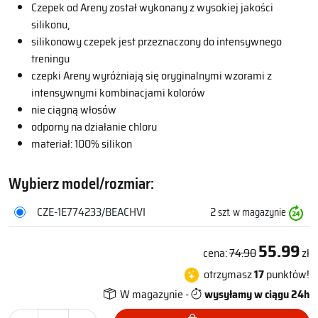
Czepek od Areny został wykonany z wysokiej jakości
silikonu,
silikonowy czepek jest przeznaczony do intensywnego
treningu
czepki Areny wyróżniają się oryginalnymi wzorami z
intensywnymi kombinacjami kolorów
nie ciągną włosów
odporny na działanie chloru
materiał: 100% silikon
Wybierz model/rozmiar:
CZE-1E774233/BEACHVI
2
szt. w magazynie
55.99
cena:
74.90
zł
otrzymasz
17
punktów!
W magazynie -
wysyłamy w ciągu 24h