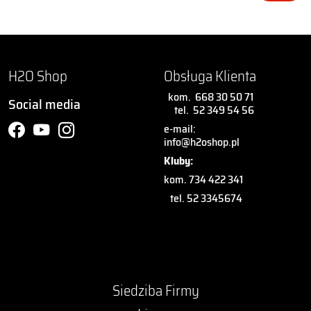
H2O Shop
Obsługa Klienta
kom.
668 30 50 71
Social media
tel.
52 349 54 56
e-mail:
info@h2oshop.pl
Kluby:
kom. 734 422 341
tel. 52 3345674
Siedziba Firmy