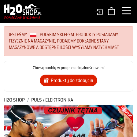
JESTEŚMY
POLSKIM SKLEPEM. PRODUKTY POSIADAMY
FIZYCZNIE NA MAGAZYNIE, PODAJEMY DOKŁADNE STANY
MAGAZYNOWE A DOSTĘPNE ILOŚCI WYSYŁAMY NATYCHMIAST.
Zbieraj punkty w programie lojalnościowym!
Produkty do zdobycia
H2O SHOP
PULS / ELEKTRONIKA