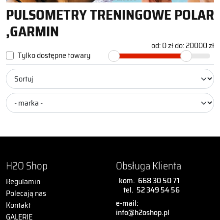
PULSOMETRY TRENINGOWE POLAR
,GARMIN
od:
0 zł
do:
20000 zł
Tylko dostępne towary
H2O Shop
Obsługa Klienta
kom.
668 30 50 71
Regulamin
tel.
52 349 54 56
Polecają nas
e-mail:
Kontakt
info@h2oshop.pl
GALERIE