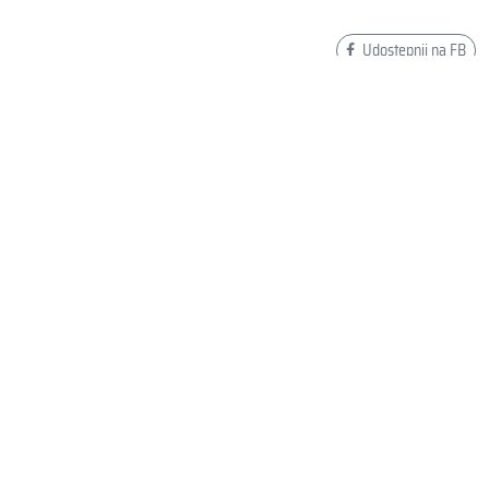
Udostępnij na FB
Dodaj swoją opinię o MAD WAVE KICK TRAINER
Wyślij
PŁATNOŚCI