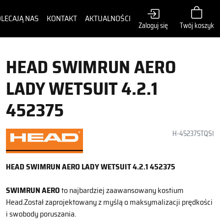
LECAJĄ NAS
KONTAKT
AKTUALNOŚCI
Zaloguj się
Twój koszyk
HEAD SWIMRUN AERO
LADY WETSUIT 4.2.1
452375
H-452375TQSI
HEAD SWIMRUN AERO LADY WETSUIT 4.2.1 452375
SWIMRUN AERO
to najbardziej zaawansowany kostium
Head.Został zaprojektowany z myślą o maksymalizacji prędkości
i swobody poruszania.