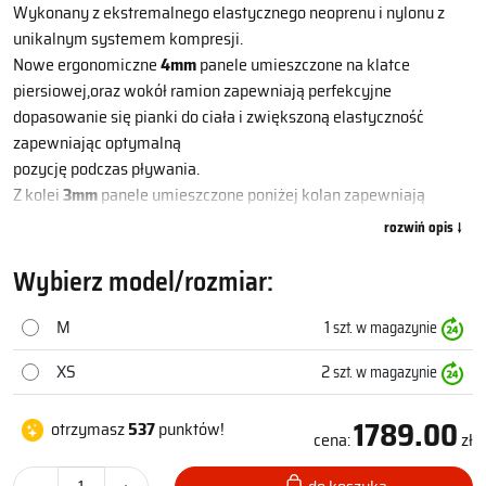
Wykonany z ekstremalnego elastycznego neoprenu i nylonu z
unikalnym systemem kompresji.
Nowe ergonomiczne
4mm
panele umieszczone na klatce
piersiowej,oraz wokół ramion zapewniają perfekcyjne
dopasowanie się pianki do ciała i zwiększoną elastyczność
zapewniając optymalną
pozycję podczas pływania.
Z kolei
3mm
panele umieszczone poniżej kolan zapewniają
skuteczniejsze kopnięcie nóg.
Dodatkowo
1,5mm
panele umieszczone na przedramieniu
poprawiają chwyt wody zapewniając tym samym optymalną
Wybierz model/rozmiar:
wydajność pracy rąk, zapewniając niebywałą swobodę
ruchu.Nowy niski profil szyi zwiększa komfort noszenia.Pianka
M
1
szt. w magazynie
pokryta częściowo powłoką neoprenową zapewnia wyższą
XS
2
szt. w magazynie
opływowość .
Zamek błyskawiczny jest umieszczony z przodu ,dzięki czemu
1789.00
można go łatwo otworzyć.
otrzymasz
537
punktów!
cena:
zł
W PRZYPADKU BRAKU ILOŚCI NA STANIE (KOMUNIKAT KLIKNIJ
ABY ZAPYTAĆ O DOSTĘPNOŚĆ) PRODUKT DOSTĘPNY W