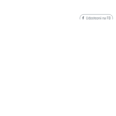
Udostępnij na FB
Dodaj swoją opinię o HEAD SWIMRUN AERO LADY
WETSUIT 4.2.1 452375
Wyślij