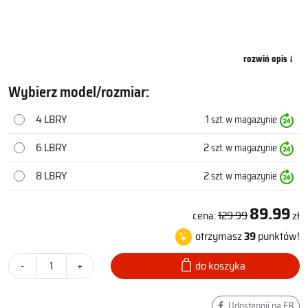
Wybierz model/rozmiar:
4 LBRY
1
szt. w magazynie
6 LBRY
2
szt. w magazynie
8 LBRY
2
szt. w magazynie
89.99
cena:
129.99
zł
otrzymasz
39
punktów!
-
+
do koszyka
Udostępnij na FB