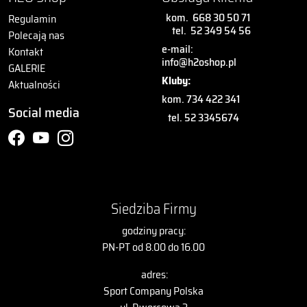
kom.
668 30 50 71
Regulamin
tel.
52 349 54 56
Polecają nas
e-mail:
Kontakt
info@h2oshop.pl
GALERIE
Kluby:
Aktualności
kom. 734 422 341
Social media
tel. 52 3345674
Siedziba Firmy
godziny pracy:
PN-PT od 8.00 do 16.00
adres:
Sport Company Polska