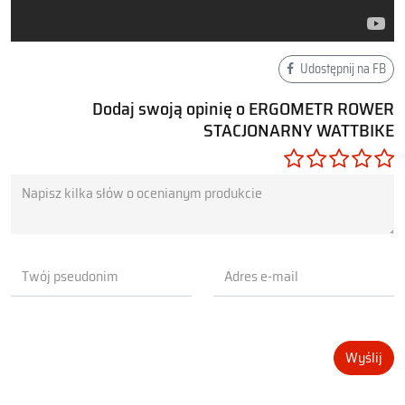
wydobycie dodatkowej i zwiększonej wytrzymałości.
Z Wattbike wszystko można monitorować , za pomocą Polar
Udostępnij na FB
View. Unikalne narzędzie do analizy techniki pedałowania
wyświetla na żywo, czytelny wykres pokazujący dokładnie jak
Dodaj swoją opinię o ERGOMETR ROWER
rozłożyć energię podczas pedałowania.
STACJONARNY WATTBIKE
Dane te pozwalają na poprawienietechniki pedałowania w
bezpiecznym środowisku i osiągnięcie bardziej efektywnego
stylu pedałowania, ostatecznie zwiększenia skuteczności jazdy.
Wyślij
Prace nad Wattbike trwają już od 8 lat czyli od 2008 roku po
Igrzyskach Olimpijskich . W porozumieniu z Peterem Keen ,