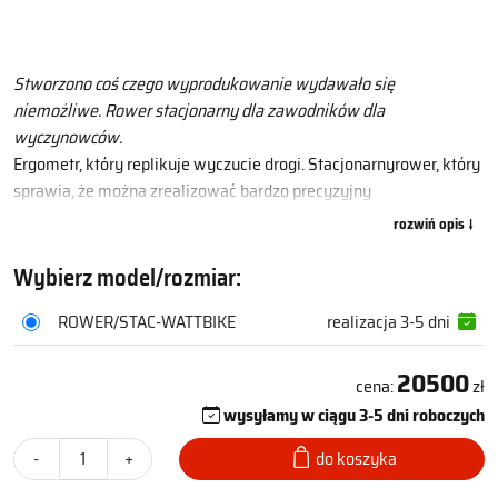
Stworzono coś czego wyprodukowanie wydawało się
niemożliwe. Rower stacjonarny dla zawodników dla
wyczynowców.
Ergometr, który replikuje wyczucie drogi. Stacjonarnyrower, który
sprawia, że można zrealizować bardzo precyzyjny
zaawansowany trening w sprzyjających warunkach, dzięki czemu
każdy zawodnik jest w stanie osiągnąć zaplanowane cele
praktycznie niemożliwe do osiągnięcia za pomocą innych
Wybierz model/rozmiar:
urządzeń czy w innych warunkach.
ROWER/STAC-WATTBIKE
realizacja 3-5 dni
Przy współpracy z jednym z najlepszych światowych ekspertów
20500
rowerowych, udało się osiągnąć niezwykły efekt. Wattbike
cena:
zł
oferujący kompleksowe rozwiązania szkoleniowe połączone
wysyłamy w ciągu 3-5 dni roboczych
najbardziej zaawansowaną technologią.
Cel
- pomóc poprawić wydajność i osiągnąć więcej niż tylko
-
+
do koszyka
marginalne zyski.