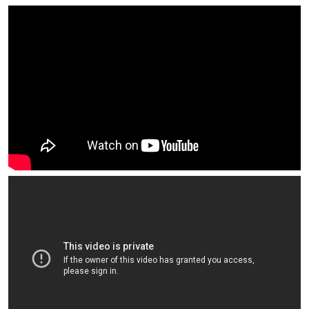
Wattbike oferuje niesłychaną dokładność przekazywanych
danych. Ergometr wykonany wg. najwyższych specyfikacji
gwarantujący granicę błędu do 2%!
Z Wattbike można zaplanować i zrealizować nawet najbardziej
wyszukane i zaawansowane plany treningowe.
Zwrócono uwagę na idealną symulacjępedałowania. Poprawne
pedałowanie to niezrównane korzyści dające poprawęmocy,