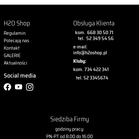
trenerem mistrza Olimpijskiego Chrisa Boardmana dokonano
wiele udoskonaleń produktu. W ciągu tych lat Wattbike stał się
ikoną elitarnego sportu.
H2O Shop
Obsługa Klienta
kom.
668 30 50 71
Regulamin
tel.
52 349 54 56
Polecają nas
Dziś Wattbike jest wybierany przez najlepsze federacje kolarskie
e-mail:
Kontakt
na świecie, m.in. Australijską czy Stanów Zjednoczonych.
info@h2oshop.pl
GALERIE
Światową Federację Kolarską w
World Cycling Centre
aoprócz
Kluby:
Aktualności
tego profesjonalne zespoły kolarskie i sportowców wszystkich
kom. 734 422 341
dyscyplin rowerowych i również triathlonu.
Social media
tel. 52 3345674
Koszt transportu ustalany indywidualnie
Siedziba Firmy
Cena Netto 12113,8 zł
godziny pracy:
PN-PT od 8.00 do 16.00