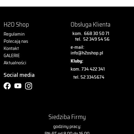
H2O Shop
Obsługa Klienta
kom.
668 30 50 71
Regulamin
tel.
52 349 54 56
Polecają nas
e-mail:
Kontakt
info@h2oshop.pl
GALERIE
Kluby:
Aktualności
kom. 734 422 341
Social media
tel. 52 3345674
Siedziba Firmy
godziny pracy:
PN-PT od 8.00 do 16.00