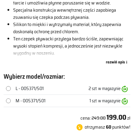
tarcie i umożliwia płynne poruszanie się w wodzie.
Specjalna konstrukcja wewnętrznej części zapobiega
zsuwaniu się czepka podczas pływania.
Silikon to miękki i wytrzymały materiał, który zapewnia
doskonałą ochronę przed chlorem.
Ten czepek pływacki przylega bardzo ściśle, zapewniając
wysoki stopień kompresji, a jednocześnie jest niezwykle
wygodny w noszeniu.
Dostępny w dwóch rozmiarach dla idealnego dopasowania.
Aby Twój czepek pływacki służył Ci jeszcze dłużej, opłucz go
pod bieżącą wodą po użyciu i pozostaw do wyschnięcia z
Wybierz model/rozmiar:
dala od kaloryferów i innych źródeł ciepła.
L - 005371/501
2
Nie należy pozostawiać mokrego produktu w worku lub
szt. w magazynie
innym pojemniku przez dłuższy czas;
M - 005371/501
1
szt. w magazynie
199.00
cena:
249.00
zł
otrzymasz
60
punktów!